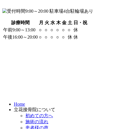
診療時間
月
火
水
木
金
土
日・祝
午前9:00～13:00
○
○
○
○
○
○
休
午後16:00～20:00
○
○
○
○
○
休
休
Home
立花接骨院について
初めての方へ
施術の流れ
患者様の声