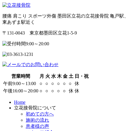
腰痛 肩こり スポーツ外傷 墨田区立花の立花接骨院 亀戸駅、
東あずま駅近く
〒131-0043 東京都墨田区立花1-5-9
営業時間
月
火
水
木
金
土
日・祝
午前9:00～13:00
○
○
○
○
○
○
休
午後16:00～20:00
○
○
○
○
○
休
休
Home
立花接骨院について
初めての方へ
施術の流れ
患者様の声