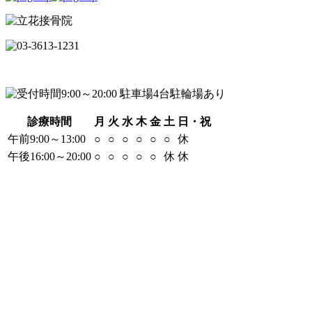
診療時間
月
火
水
木
金
土
日・祝
午前9:00～13:00
○
○
○
○
○
○
休
午後16:00～20:00
○
○
○
○
○
休
休