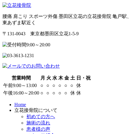
腰痛 肩こり スポーツ外傷 墨田区立花の立花接骨院 亀戸駅、
東あずま駅近く
〒131-0043 東京都墨田区立花1-5-9
営業時間
月
火
水
木
金
土
日・祝
午前9:00～13:00
○
○
○
○
○
○
休
午後16:00～20:00
○
○
○
○
○
休
休
Home
立花接骨院について
初めての方へ
施術の流れ
患者様の声