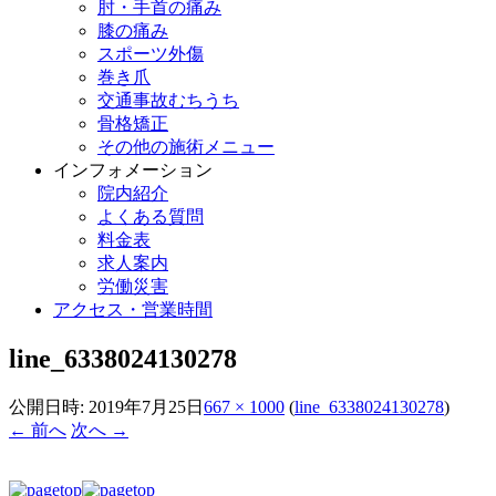
肘・手首の痛み
膝の痛み
スポーツ外傷
巻き爪
交通事故むちうち
骨格矯正
その他の施術メニュー
インフォメーション
院内紹介
よくある質問
料金表
求人案内
労働災害
アクセス・営業時間
line_6338024130278
公開日時:
2019年7月25日
667 × 1000
(
line_6338024130278
)
← 前へ
次へ →