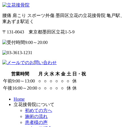
腰痛 肩こり スポーツ外傷 墨田区立花の立花接骨院 亀戸駅、
東あずま駅近く
〒131-0043 東京都墨田区立花1-5-9
営業時間
月
火
水
木
金
土
日・祝
午前9:00～13:00
○
○
○
○
○
○
休
午後16:00～20:00
○
○
○
○
○
休
休
Home
立花接骨院について
初めての方へ
施術の流れ
患者様の声