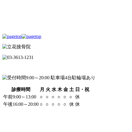
診療時間
月
火
水
木
金
土
日・祝
午前9:00～13:00
○
○
○
○
○
○
休
午後16:00～20:00
○
○
○
○
○
休
休