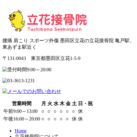
腰痛 肩こり スポーツ外傷 墨田区立花の立花接骨院 亀戸駅、
東あずま駅近く
〒131-0043 東京都墨田区立花1-5-9
営業時間
月
火
水
木
金
土
日・祝
午前9:00～13:00
○
○
○
○
○
○
休
午後16:00～20:00
○
○
○
○
○
休
休
Home
立花接骨院について