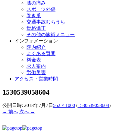
膝の痛み
スポーツ外傷
巻き爪
交通事故むちうち
骨格矯正
その他の施術メニュー
インフォメーション
院内紹介
よくある質問
料金表
求人案内
労働災害
アクセス・営業時間
1530539058604
公開日時:
2018年7月7日
562 × 1000
(
1530539058604
)
← 前へ
次へ →