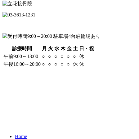
診療時間
月
火
水
木
金
土
日・祝
午前9:00～13:00
○
○
○
○
○
○
休
午後16:00～20:00
○
○
○
○
○
休
休
Home