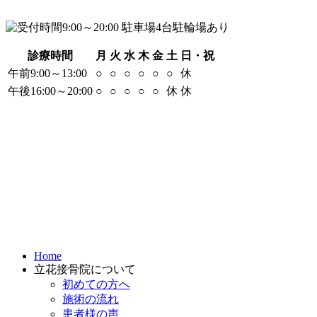
診療時間
月
火
水
木
金
土
日・祝
午前9:00～13:00
○
○
○
○
○
○
休
午後16:00～20:00
○
○
○
○
○
休
休
Home
立花接骨院について
初めての方へ
施術の流れ
患者様の声