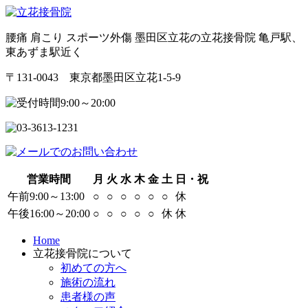
腰痛 肩こり スポーツ外傷 墨田区立花の立花接骨院 亀戸駅、
東あずま駅近く
〒131-0043 東京都墨田区立花1-5-9
営業時間
月
火
水
木
金
土
日・祝
午前9:00～13:00
○
○
○
○
○
○
休
午後16:00～20:00
○
○
○
○
○
休
休
Home
立花接骨院について
初めての方へ
施術の流れ
患者様の声