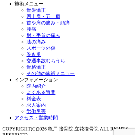
施術メニュー
骨盤矯正
四十肩・五十肩
首や肩の痛み・頭痛
腰痛
肘・手首の痛み
膝の痛み
スポーツ外傷
巻き爪
交通事故むちうち
骨格矯正
その他の施術メニュー
インフォメーション
院内紹介
よくある質問
料金表
求人案内
労働災害
アクセス・営業時間
COPYRIGHT(C)2026 亀戸 接骨院 立花接骨院 ALL RIGHTS
RESERVED.