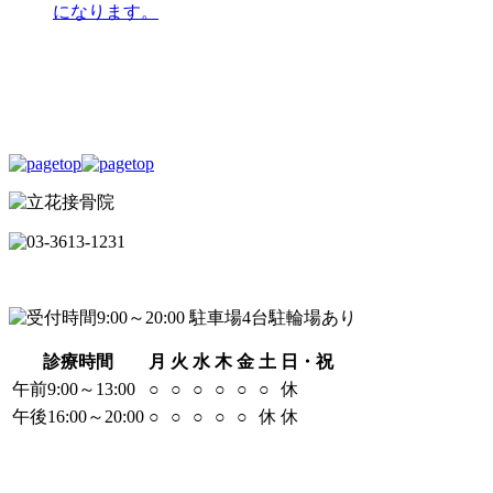
になります。
診療時間
月
火
水
木
金
土
日・祝
午前9:00～13:00
○
○
○
○
○
○
休
午後16:00～20:00
○
○
○
○
○
休
休