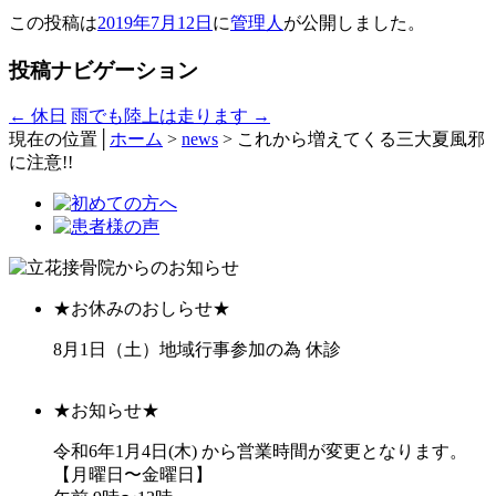
この投稿は
2019年7月12日
に
管理人
が公開しました
。
投稿ナビゲーション
←
休日
雨でも陸上は走ります
→
現在の位置│
ホーム
>
news
>
これから増えてくる三大夏風邪
に注意!!
★お休みのおしらせ★
8月1日（土）地域行事参加の為 休診
★お知らせ★
令和6年1月4日(木) から営業時間が変更となります。
【月曜日〜金曜日】