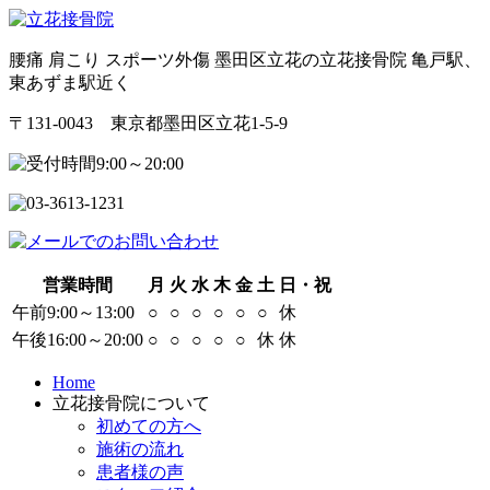
腰痛 肩こり スポーツ外傷 墨田区立花の立花接骨院 亀戸駅、
東あずま駅近く
〒131-0043 東京都墨田区立花1-5-9
営業時間
月
火
水
木
金
土
日・祝
午前9:00～13:00
○
○
○
○
○
○
休
午後16:00～20:00
○
○
○
○
○
休
休
Home
立花接骨院について
初めての方へ
施術の流れ
患者様の声