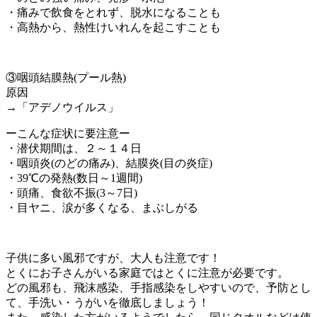
・痛みで飲食をとれず、脱水になることも
・高熱から、熱性けいれんを起こすことも
③咽頭結膜熱(プール熱)
原因
→「アデノウイルス」
ーこんな症状に要注意ー
・潜伏期間は、２～１４日
・咽頭炎(のどの痛み)、結膜炎(目の炎症)
・39℃の発熱(数日～1週間)
・頭痛、食欲不振(3～7日)
・目ヤニ、涙が多くなる、まぶしがる
子供に多い風邪ですが、大人も注意です！
とくにお子さんがいる家庭ではとくに注意が必要です。
どの風邪も、飛沫感染、手指感染をしやすいので、予防とし
て、手洗い・うがいを徹底しましょう！