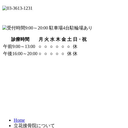
診療時間
月
火
水
木
金
土
日・祝
午前9:00～13:00
○
○
○
○
○
○
休
午後16:00～20:00
○
○
○
○
○
休
休
Home
立花接骨院について