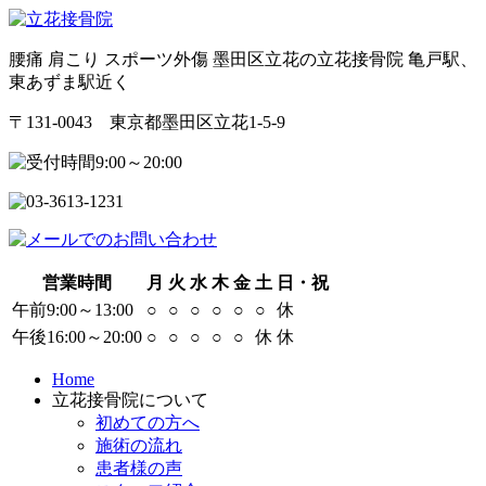
腰痛 肩こり スポーツ外傷 墨田区立花の立花接骨院 亀戸駅、
東あずま駅近く
〒131-0043 東京都墨田区立花1-5-9
営業時間
月
火
水
木
金
土
日・祝
午前9:00～13:00
○
○
○
○
○
○
休
午後16:00～20:00
○
○
○
○
○
休
休
Home
立花接骨院について
初めての方へ
施術の流れ
患者様の声