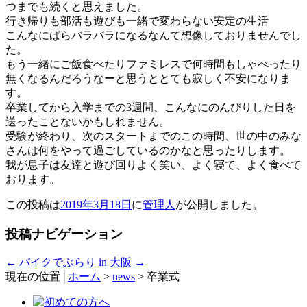
つまでも続くと思えました。
行き帰りも部活も遊びも一緒で変わらない安定の生活
こんなにばらバラバラになるなんて想像しておりませんでし
た。
もう一緒にご飯食べたりファミレスで何時間もしゃべったり
無くなるんだろうなーと思うととても寂しく不安になりま
す。
卒業してから入学までの3週間、こんなにのんびりした日を
送ったことないかもしれません。
受験が終わり、次のスタートまでのこの時間、世の中のみな
さんは何をやって過ごしているのかなと思ったりします。
我が息子は友達と遊び回りよく笑い、よく寝て、よく食べて
おります。
この投稿は
2019年3月18日
に
管理人
が公開しました
。
投稿ナビゲーション
←
バイクでぶらり
in 大阪
→
現在の位置│
ホーム
>
news
>
卒業式