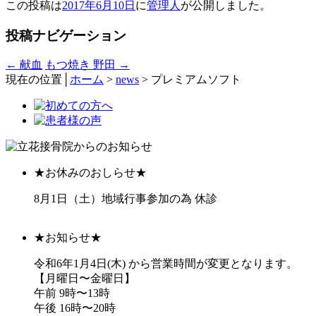
この投稿は
2017年6月10日
に
管理人
が公開しました
。
投稿ナビゲーション
←
献血
もつ焼き 野田
→
現在の位置│
ホーム
>
news
>
プレミアムソフト
★お休みのおしらせ★
8月1日（土）地域行事参加の為 休診
★お知らせ★
令和6年1月4日(木) から営業時間が変更となります。
【月曜日〜金曜日】
午前 9時〜13時
午後 16時〜20時