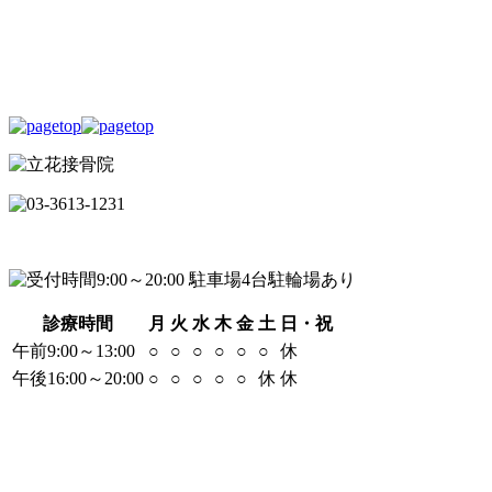
診療時間
月
火
水
木
金
土
日・祝
午前9:00～13:00
○
○
○
○
○
○
休
午後16:00～20:00
○
○
○
○
○
休
休