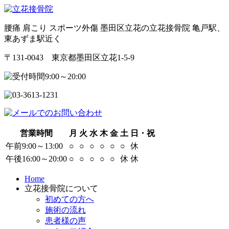
腰痛 肩こり スポーツ外傷 墨田区立花の立花接骨院 亀戸駅、
東あずま駅近く
〒131-0043 東京都墨田区立花1-5-9
営業時間
月
火
水
木
金
土
日・祝
午前9:00～13:00
○
○
○
○
○
○
休
午後16:00～20:00
○
○
○
○
○
休
休
Home
立花接骨院について
初めての方へ
施術の流れ
患者様の声