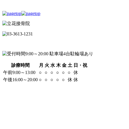
診療時間
月
火
水
木
金
土
日・祝
午前9:00～13:00
○
○
○
○
○
○
休
午後16:00～20:00
○
○
○
○
○
休
休