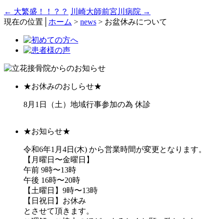
←
大繁盛！！？？
川崎大師前宮川病院
→
現在の位置│
ホーム
>
news
>
お盆休みについて
★お休みのおしらせ★
8月1日（土）地域行事参加の為 休診
★お知らせ★
令和6年1月4日(木) から営業時間が変更となります。
【月曜日〜金曜日】
午前 9時〜13時
午後 16時〜20時
【土曜日】9時〜13時
【日祝日】お休み
とさせて頂きます。