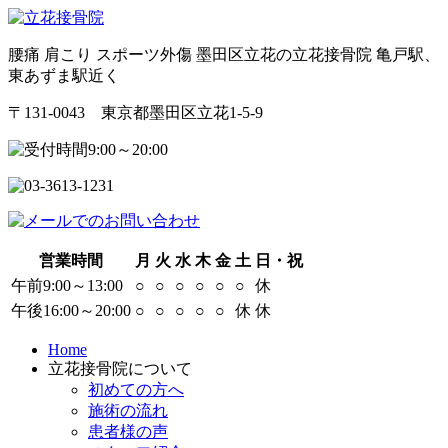
腰痛 肩こり スポーツ外傷 墨田区立花の立花接骨院 亀戸駅、
東あずま駅近く
〒131-0043 東京都墨田区立花1-5-9
営業時間
月
火
水
木
金
土
日・祝
午前9:00～13:00
○
○
○
○
○
○
休
午後16:00～20:00
○
○
○
○
○
休
休
Home
立花接骨院について
初めての方へ
施術の流れ
患者様の声