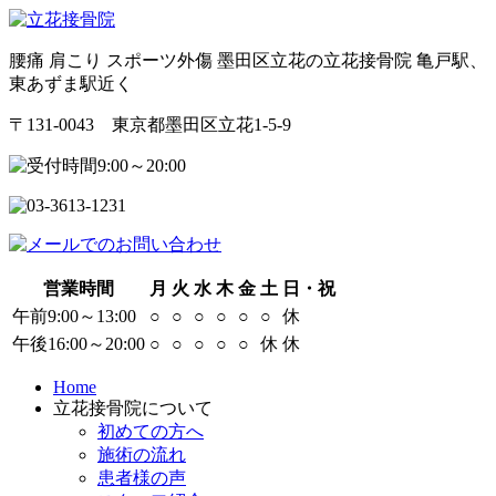
腰痛 肩こり スポーツ外傷 墨田区立花の立花接骨院 亀戸駅、
東あずま駅近く
〒131-0043 東京都墨田区立花1-5-9
営業時間
月
火
水
木
金
土
日・祝
午前9:00～13:00
○
○
○
○
○
○
休
午後16:00～20:00
○
○
○
○
○
休
休
Home
立花接骨院について
初めての方へ
施術の流れ
患者様の声