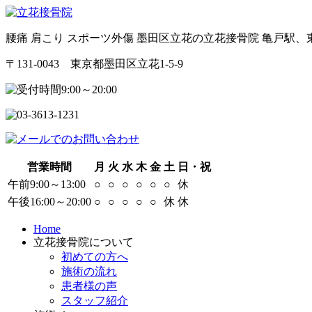
腰痛 肩こり スポーツ外傷 墨田区立花の立花接骨院 亀戸駅
〒131-0043 東京都墨田区立花1-5-9
営業時間
月
火
水
木
金
土
日・祝
午前9:00～13:00
○
○
○
○
○
○
休
午後16:00～20:00
○
○
○
○
○
休
休
Home
立花接骨院について
初めての方へ
施術の流れ
患者様の声
スタッフ紹介