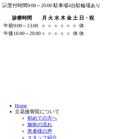
診療時間
月
火
水
木
金
土
日・祝
午前9:00～13:00
○
○
○
○
○
○
休
午後16:00～20:00
○
○
○
○
○
休
休
Home
立花接骨院について
初めての方へ
施術の流れ
患者様の声
スタッフ紹介