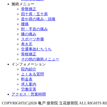
施術メニュー
骨盤矯正
四十肩・五十肩
首や肩の痛み・頭痛
腰痛
肘・手首の痛み
膝の痛み
スポーツ外傷
巻き爪
交通事故むちうち
骨格矯正
その他の施術メニュー
インフォメーション
院内紹介
よくある質問
料金表
求人案内
労働災害
アクセス・営業時間
COPYRIGHT(C)2026 亀戸 接骨院 立花接骨院 ALL RIGHTS RE