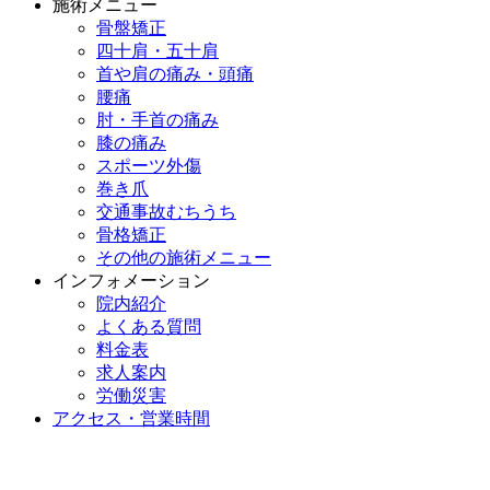
施術メニュー
骨盤矯正
四十肩・五十肩
首や肩の痛み・頭痛
腰痛
肘・手首の痛み
膝の痛み
スポーツ外傷
巻き爪
交通事故むちうち
骨格矯正
その他の施術メニュー
インフォメーション
院内紹介
よくある質問
料金表
求人案内
労働災害
アクセス・営業時間