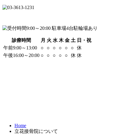
診療時間
月
火
水
木
金
土
日・祝
午前9:00～13:00
○
○
○
○
○
○
休
午後16:00～20:00
○
○
○
○
○
休
休
Home
立花接骨院について