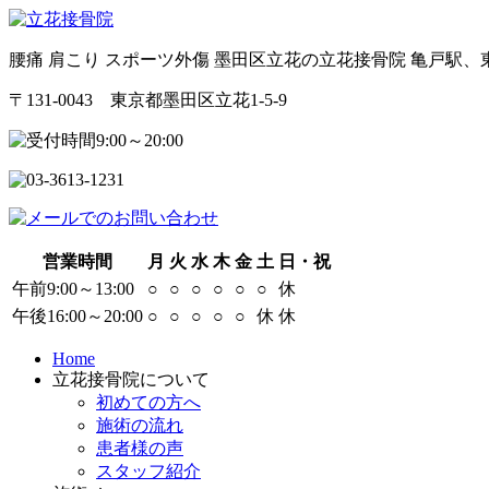
腰痛 肩こり スポーツ外傷 墨田区立花の立花接骨院 亀戸駅
〒131-0043 東京都墨田区立花1-5-9
営業時間
月
火
水
木
金
土
日・祝
午前9:00～13:00
○
○
○
○
○
○
休
午後16:00～20:00
○
○
○
○
○
休
休
Home
立花接骨院について
初めての方へ
施術の流れ
患者様の声
スタッフ紹介