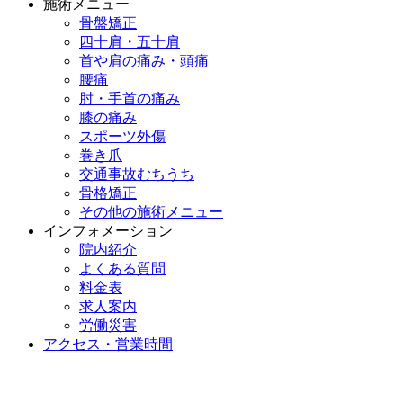
施術メニュー
骨盤矯正
四十肩・五十肩
首や肩の痛み・頭痛
腰痛
肘・手首の痛み
膝の痛み
スポーツ外傷
巻き爪
交通事故むちうち
骨格矯正
その他の施術メニュー
インフォメーション
院内紹介
よくある質問
料金表
求人案内
労働災害
アクセス・営業時間