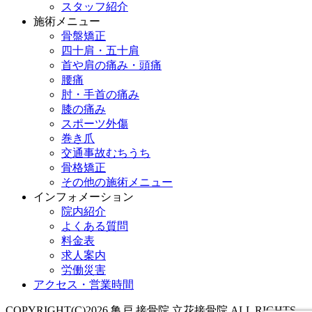
スタッフ紹介
施術メニュー
骨盤矯正
四十肩・五十肩
首や肩の痛み・頭痛
腰痛
肘・手首の痛み
膝の痛み
スポーツ外傷
巻き爪
交通事故むちうち
骨格矯正
その他の施術メニュー
インフォメーション
院内紹介
よくある質問
料金表
求人案内
労働災害
アクセス・営業時間
COPYRIGHT(C)2026 亀戸 接骨院 立花接骨院 ALL RIGHTS