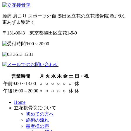
腰痛 肩こり スポーツ外傷 墨田区立花の立花接骨院 亀戸駅、
東あずま駅近く
〒131-0043 東京都墨田区立花1-5-9
営業時間
月
火
水
木
金
土
日・祝
午前9:00～13:00
○
○
○
○
○
○
休
午後16:00～20:00
○
○
○
○
○
休
休
Home
立花接骨院について
初めての方へ
施術の流れ
患者様の声