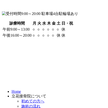
診療時間
月
火
水
木
金
土
日・祝
午前9:00～13:00
○
○
○
○
○
○
休
午後16:00～20:00
○
○
○
○
○
休
休
Home
立花接骨院について
初めての方へ
施術の流れ