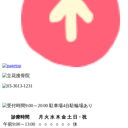
診療時間
月
火
水
木
金
土
日・祝
午前9:00～13:00
○
○
○
○
○
○
休