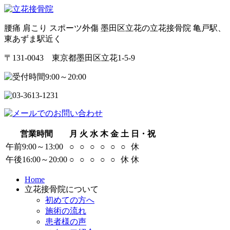
腰痛 肩こり スポーツ外傷 墨田区立花の立花接骨院 亀戸駅、
東あずま駅近く
〒131-0043 東京都墨田区立花1-5-9
営業時間
月
火
水
木
金
土
日・祝
午前9:00～13:00
○
○
○
○
○
○
休
午後16:00～20:00
○
○
○
○
○
休
休
Home
立花接骨院について
初めての方へ
施術の流れ
患者様の声