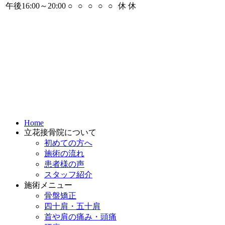
午後16:00～20:00
○
○
○
○
○
休
休
Home
立花接骨院について
初めての方へ
施術の流れ
患者様の声
スタッフ紹介
施術メニュー
骨盤矯正
四十肩・五十肩
首や肩の痛み・頭痛