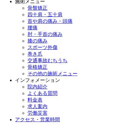
施術メニュー
骨盤矯正
四十肩・五十肩
首や肩の痛み・頭痛
腰痛
肘・手首の痛み
膝の痛み
スポーツ外傷
巻き爪
交通事故むちうち
骨格矯正
その他の施術メニュー
インフォメーション
院内紹介
よくある質問
料金表
求人案内
労働災害
アクセス・営業時間