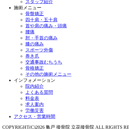
スタッフ紹介
施術メニュー
骨盤矯正
四十肩・五十肩
首や肩の痛み・頭痛
腰痛
肘・手首の痛み
膝の痛み
スポーツ外傷
巻き爪
交通事故むちうち
骨格矯正
その他の施術メニュー
インフォメーション
院内紹介
よくある質問
料金表
求人案内
労働災害
アクセス・営業時間
COPYRIGHT(C)2026 亀戸 接骨院 立花接骨院 ALL RIGHTS RE