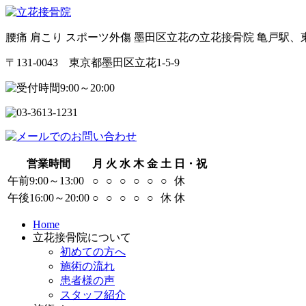
腰痛 肩こり スポーツ外傷 墨田区立花の立花接骨院 亀戸駅
〒131-0043 東京都墨田区立花1-5-9
営業時間
月
火
水
木
金
土
日・祝
午前9:00～13:00
○
○
○
○
○
○
休
午後16:00～20:00
○
○
○
○
○
休
休
Home
立花接骨院について
初めての方へ
施術の流れ
患者様の声
スタッフ紹介