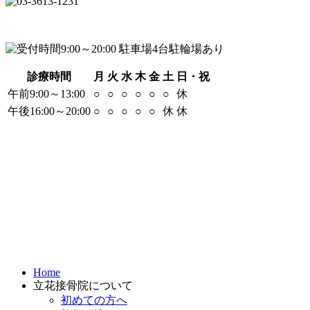
診療時間
月
火
水
木
金
土
日・祝
午前9:00～13:00
○
○
○
○
○
○
休
午後16:00～20:00
○
○
○
○
○
休
休
Home
立花接骨院について
初めての方へ