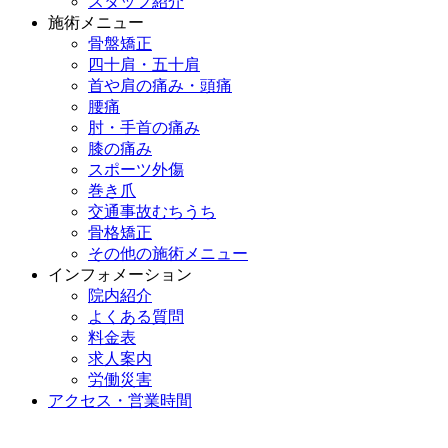
スタッフ紹介
施術メニュー
骨盤矯正
四十肩・五十肩
首や肩の痛み・頭痛
腰痛
肘・手首の痛み
膝の痛み
スポーツ外傷
巻き爪
交通事故むちうち
骨格矯正
その他の施術メニュー
インフォメーション
院内紹介
よくある質問
料金表
求人案内
労働災害
アクセス・営業時間