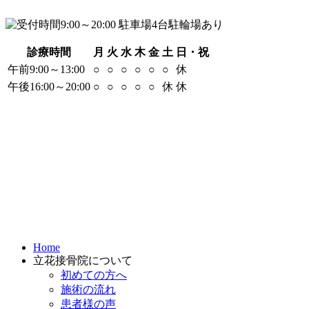
診療時間
月
火
水
木
金
土
日・祝
午前9:00～13:00
○
○
○
○
○
○
休
午後16:00～20:00
○
○
○
○
○
休
休
Home
立花接骨院について
初めての方へ
施術の流れ
患者様の声