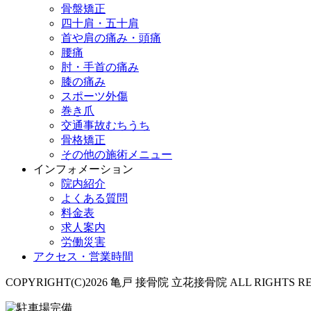
骨盤矯正
四十肩・五十肩
首や肩の痛み・頭痛
腰痛
肘・手首の痛み
膝の痛み
スポーツ外傷
巻き爪
交通事故むちうち
骨格矯正
その他の施術メニュー
インフォメーション
院内紹介
よくある質問
料金表
求人案内
労働災害
アクセス・営業時間
COPYRIGHT(C)2026 亀戸 接骨院 立花接骨院 ALL RIGHTS RE