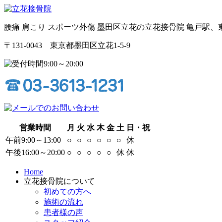
腰痛 肩こり スポーツ外傷 墨田区立花の立花接骨院 亀戸駅
〒131-0043 東京都墨田区立花1-5-9
営業時間
月
火
水
木
金
土
日・祝
午前9:00～13:00
○
○
○
○
○
○
休
午後16:00～20:00
○
○
○
○
○
休
休
Home
立花接骨院について
初めての方へ
施術の流れ
患者様の声