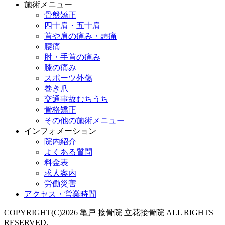
施術メニュー
骨盤矯正
四十肩・五十肩
首や肩の痛み・頭痛
腰痛
肘・手首の痛み
膝の痛み
スポーツ外傷
巻き爪
交通事故むちうち
骨格矯正
その他の施術メニュー
インフォメーション
院内紹介
よくある質問
料金表
求人案内
労働災害
アクセス・営業時間
COPYRIGHT(C)2026 亀戸 接骨院 立花接骨院 ALL RIGHTS
RESERVED.