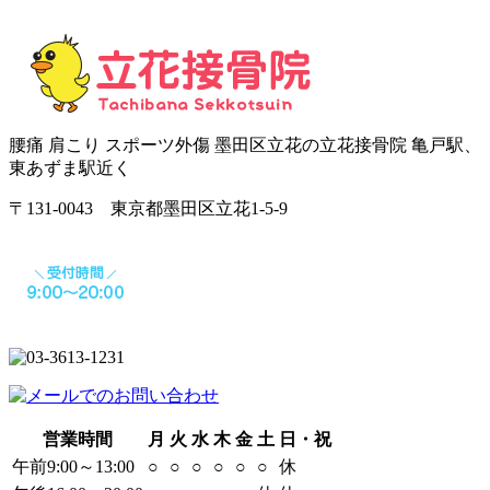
腰痛 肩こり スポーツ外傷 墨田区立花の立花接骨院 亀戸駅、
東あずま駅近く
〒131-0043 東京都墨田区立花1-5-9
営業時間
月
火
水
木
金
土
日・祝
午前9:00～13:00
○
○
○
○
○
○
休