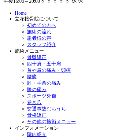
午後16:00～20:00
○
○
○
○
○
休
休
Home
立花接骨院について
初めての方へ
施術の流れ
患者様の声
スタッフ紹介
施術メニュー
骨盤矯正
四十肩・五十肩
首や肩の痛み・頭痛
腰痛
肘・手首の痛み
膝の痛み
スポーツ外傷
巻き爪
交通事故むちうち
骨格矯正
その他の施術メニュー
インフォメーション
院内紹介