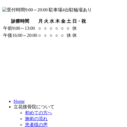
診療時間
月
火
水
木
金
土
日・祝
午前9:00～13:00
○
○
○
○
○
○
休
午後16:00～20:00
○
○
○
○
○
休
休
Home
立花接骨院について
初めての方へ
施術の流れ
患者様の声