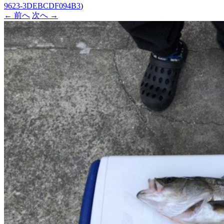
9623-3DEBCDF094B3
)
← 前へ
次へ →