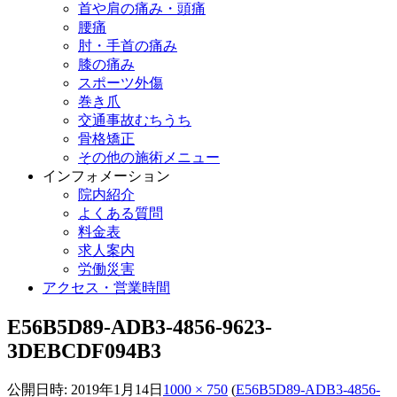
首や肩の痛み・頭痛
腰痛
肘・手首の痛み
膝の痛み
スポーツ外傷
巻き爪
交通事故むちうち
骨格矯正
その他の施術メニュー
インフォメーション
院内紹介
よくある質問
料金表
求人案内
労働災害
アクセス・営業時間
E56B5D89-ADB3-4856-9623-
3DEBCDF094B3
公開日時:
2019年1月14日
1000 × 750
(
E56B5D89-ADB3-4856-