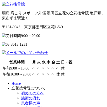
腰痛 肩こり スポーツ外傷 墨田区立花の立花接骨院 亀戸駅、
東あずま駅近く
〒131-0043 東京都墨田区立花1-5-9
営業時間
月
火
水
木
金
土
日・祝
午前9:00～13:00
○
○
○
○
○
○
休
午後16:00～20:00
○
○
○
○
○
休
休
Home
立花接骨院について
初めての方へ
施術の流れ
患者様の声