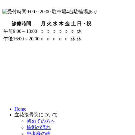
診療時間
月
火
水
木
金
土
日・祝
午前9:00～13:00
○
○
○
○
○
○
休
午後16:00～20:00
○
○
○
○
○
休
休
Home
立花接骨院について
初めての方へ
施術の流れ
患者様の声