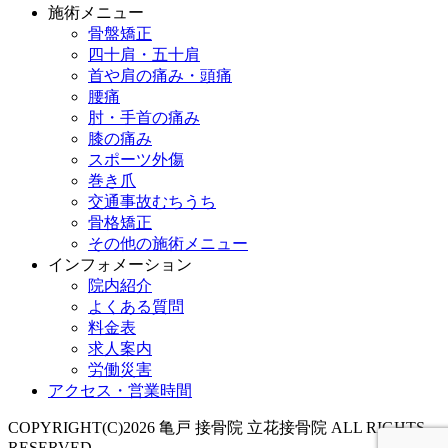
施術メニュー
骨盤矯正
四十肩・五十肩
首や肩の痛み・頭痛
腰痛
肘・手首の痛み
膝の痛み
スポーツ外傷
巻き爪
交通事故むちうち
骨格矯正
その他の施術メニュー
インフォメーション
院内紹介
よくある質問
料金表
求人案内
労働災害
アクセス・営業時間
COPYRIGHT(C)2026 亀戸 接骨院 立花接骨院 ALL RIGHTS
RESERVED.