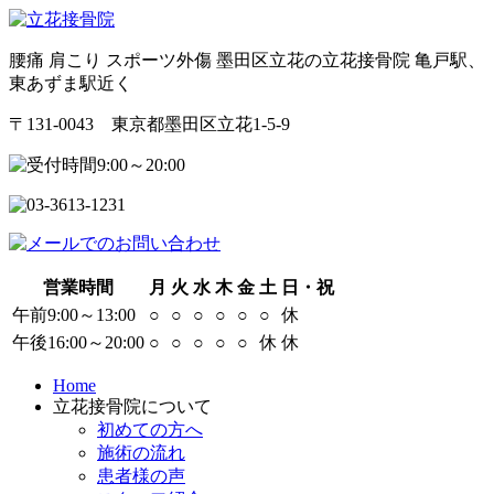
腰痛 肩こり スポーツ外傷 墨田区立花の立花接骨院 亀戸駅、
東あずま駅近く
〒131-0043 東京都墨田区立花1-5-9
営業時間
月
火
水
木
金
土
日・祝
午前9:00～13:00
○
○
○
○
○
○
休
午後16:00～20:00
○
○
○
○
○
休
休
Home
立花接骨院について
初めての方へ
施術の流れ
患者様の声