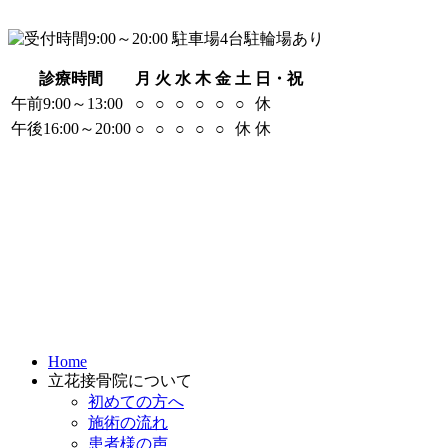
診療時間
月
火
水
木
金
土
日・祝
午前9:00～13:00
○
○
○
○
○
○
休
午後16:00～20:00
○
○
○
○
○
休
休
Home
立花接骨院について
初めての方へ
施術の流れ
患者様の声