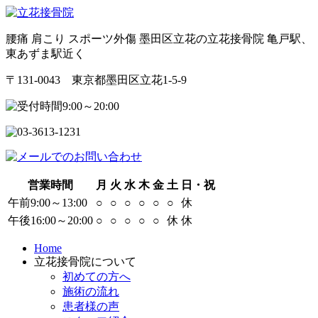
腰痛 肩こり スポーツ外傷 墨田区立花の立花接骨院 亀戸駅、
東あずま駅近く
〒131-0043 東京都墨田区立花1-5-9
営業時間
月
火
水
木
金
土
日・祝
午前9:00～13:00
○
○
○
○
○
○
休
午後16:00～20:00
○
○
○
○
○
休
休
Home
立花接骨院について
初めての方へ
施術の流れ
患者様の声