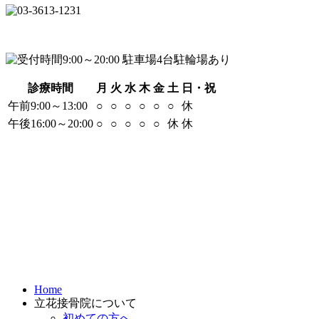
診療時間
月
火
水
木
金
土
日・祝
午前9:00～13:00
○
○
○
○
○
○
休
午後16:00～20:00
○
○
○
○
○
休
休
Home
立花接骨院について
初めての方へ