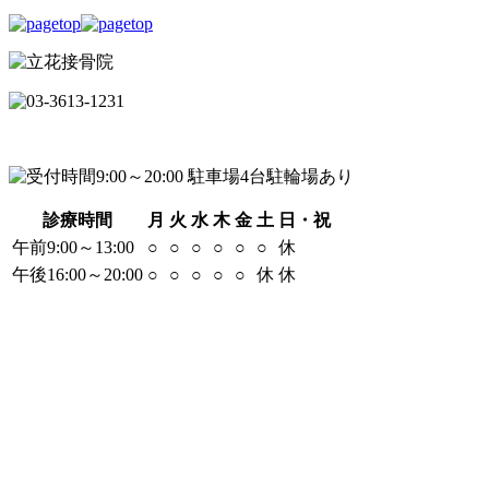
診療時間
月
火
水
木
金
土
日・祝
午前9:00～13:00
○
○
○
○
○
○
休
午後16:00～20:00
○
○
○
○
○
休
休