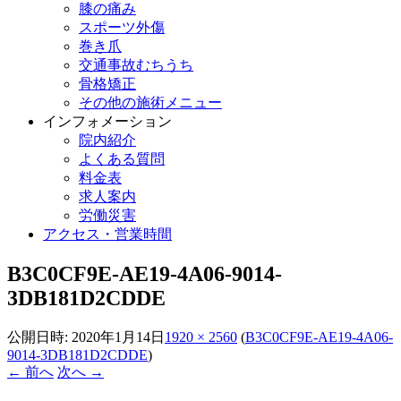
膝の痛み
スポーツ外傷
巻き爪
交通事故むちうち
骨格矯正
その他の施術メニュー
インフォメーション
院内紹介
よくある質問
料金表
求人案内
労働災害
アクセス・営業時間
B3C0CF9E-AE19-4A06-9014-
3DB181D2CDDE
公開日時:
2020年1月14日
1920 × 2560
(
B3C0CF9E-AE19-4A06-
9014-3DB181D2CDDE
)
← 前へ
次へ →