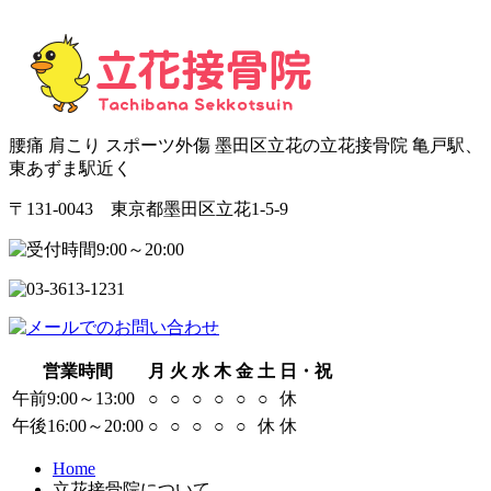
腰痛 肩こり スポーツ外傷 墨田区立花の立花接骨院 亀戸駅、
東あずま駅近く
〒131-0043 東京都墨田区立花1-5-9
営業時間
月
火
水
木
金
土
日・祝
午前9:00～13:00
○
○
○
○
○
○
休
午後16:00～20:00
○
○
○
○
○
休
休
Home
立花接骨院について