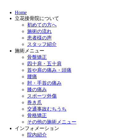
Home
立花接骨院について
初めての方へ
施術の流れ
患者様の声
スタッフ紹介
施術メニュー
骨盤矯正
四十肩・五十肩
首や肩の痛み・頭痛
腰痛
肘・手首の痛み
膝の痛み
スポーツ外傷
巻き爪
交通事故むちうち
骨格矯正
その他の施術メニュー
インフォメーション
院内紹介