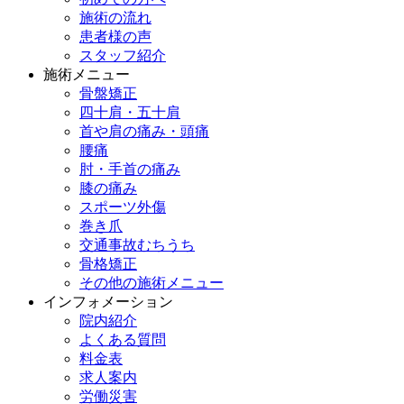
施術の流れ
患者様の声
スタッフ紹介
施術メニュー
骨盤矯正
四十肩・五十肩
首や肩の痛み・頭痛
腰痛
肘・手首の痛み
膝の痛み
スポーツ外傷
巻き爪
交通事故むちうち
骨格矯正
その他の施術メニュー
インフォメーション
院内紹介
よくある質問
料金表
求人案内
労働災害