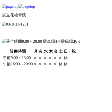
診療時間
月
火
水
木
金
土
日・祝
午前9:00～13:00
○
○
○
○
○
○
休
午後16:00～20:00
○
○
○
○
○
休
休