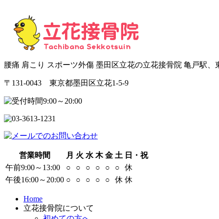
腰痛 肩こり スポーツ外傷 墨田区立花の立花接骨院 亀戸駅
〒131-0043 東京都墨田区立花1-5-9
営業時間
月
火
水
木
金
土
日・祝
午前9:00～13:00
○
○
○
○
○
○
休
午後16:00～20:00
○
○
○
○
○
休
休
Home
立花接骨院について
初めての方へ