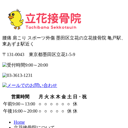
腰痛 肩こり スポーツ外傷 墨田区立花の立花接骨院 亀戸駅、
東あずま駅近く
〒131-0043 東京都墨田区立花1-5-9
営業時間
月
火
水
木
金
土
日・祝
午前9:00～13:00
○
○
○
○
○
○
休
午後16:00～20:00
○
○
○
○
○
休
休
Home
立花接骨院について