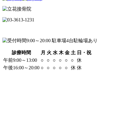
診療時間
月
火
水
木
金
土
日・祝
午前9:00～13:00
○
○
○
○
○
○
休
午後16:00～20:00
○
○
○
○
○
休
休