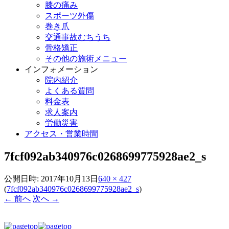
膝の痛み
スポーツ外傷
巻き爪
交通事故むちうち
骨格矯正
その他の施術メニュー
インフォメーション
院内紹介
よくある質問
料金表
求人案内
労働災害
アクセス・営業時間
7fcf092ab340976c0268699775928ae2_s
公開日時:
2017年10月13日
640 × 427
(
7fcf092ab340976c0268699775928ae2_s
)
← 前へ
次へ →