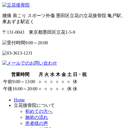
腰痛 肩こり スポーツ外傷 墨田区立花の立花接骨院 亀戸駅、
東あずま駅近く
〒131-0043 東京都墨田区立花1-5-9
営業時間
月
火
水
木
金
土
日・祝
午前9:00～13:00
○
○
○
○
○
○
休
午後16:00～20:00
○
○
○
○
○
休
休
Home
立花接骨院について
初めての方へ
施術の流れ
患者様の声