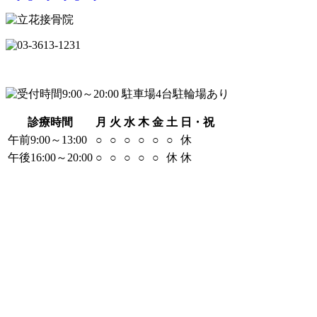
診療時間
月
火
水
木
金
土
日・祝
午前9:00～13:00
○
○
○
○
○
○
休
午後16:00～20:00
○
○
○
○
○
休
休