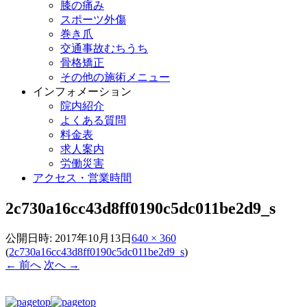
膝の痛み
スポーツ外傷
巻き爪
交通事故むちうち
骨格矯正
その他の施術メニュー
インフォメーション
院内紹介
よくある質問
料金表
求人案内
労働災害
アクセス・営業時間
2c730a16cc43d8ff0190c5dc011be2d9_s
公開日時:
2017年10月13日
640 × 360
(
2c730a16cc43d8ff0190c5dc011be2d9_s
)
← 前へ
次へ →