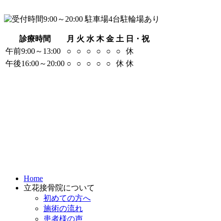
診療時間
月
火
水
木
金
土
日・祝
午前9:00～13:00
○
○
○
○
○
○
休
午後16:00～20:00
○
○
○
○
○
休
休
Home
立花接骨院について
初めての方へ
施術の流れ
患者様の声