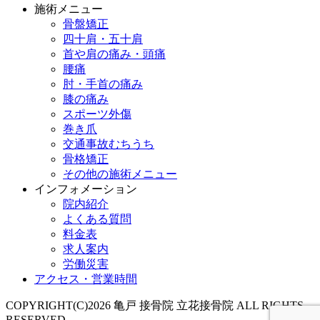
施術メニュー
骨盤矯正
四十肩・五十肩
首や肩の痛み・頭痛
腰痛
肘・手首の痛み
膝の痛み
スポーツ外傷
巻き爪
交通事故むちうち
骨格矯正
その他の施術メニュー
インフォメーション
院内紹介
よくある質問
料金表
求人案内
労働災害
アクセス・営業時間
COPYRIGHT(C)2026 亀戸 接骨院 立花接骨院 ALL RIGHTS
RESERVED.