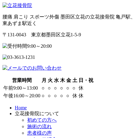
腰痛 肩こり スポーツ外傷 墨田区立花の立花接骨院 亀戸駅、
東あずま駅近く
〒131-0043 東京都墨田区立花1-5-9
営業時間
月
火
水
木
金
土
日・祝
午前9:00～13:00
○
○
○
○
○
○
休
午後16:00～20:00
○
○
○
○
○
休
休
Home
立花接骨院について
初めての方へ
施術の流れ
患者様の声