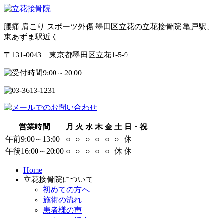
腰痛 肩こり スポーツ外傷 墨田区立花の立花接骨院 亀戸駅、
東あずま駅近く
〒131-0043 東京都墨田区立花1-5-9
営業時間
月
火
水
木
金
土
日・祝
午前9:00～13:00
○
○
○
○
○
○
休
午後16:00～20:00
○
○
○
○
○
休
休
Home
立花接骨院について
初めての方へ
施術の流れ
患者様の声