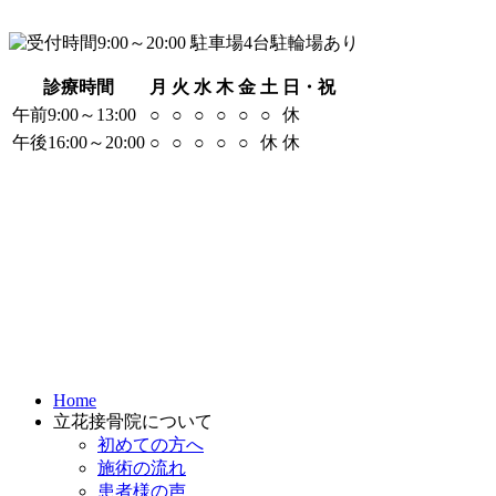
診療時間
月
火
水
木
金
土
日・祝
午前9:00～13:00
○
○
○
○
○
○
休
午後16:00～20:00
○
○
○
○
○
休
休
Home
立花接骨院について
初めての方へ
施術の流れ
患者様の声