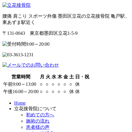
腰痛 肩こり スポーツ外傷 墨田区立花の立花接骨院 亀戸駅、
東あずま駅近く
〒131-0043 東京都墨田区立花1-5-9
営業時間
月
火
水
木
金
土
日・祝
午前9:00～13:00
○
○
○
○
○
○
休
午後16:00～20:00
○
○
○
○
○
休
休
Home
立花接骨院について
初めての方へ
施術の流れ
患者様の声