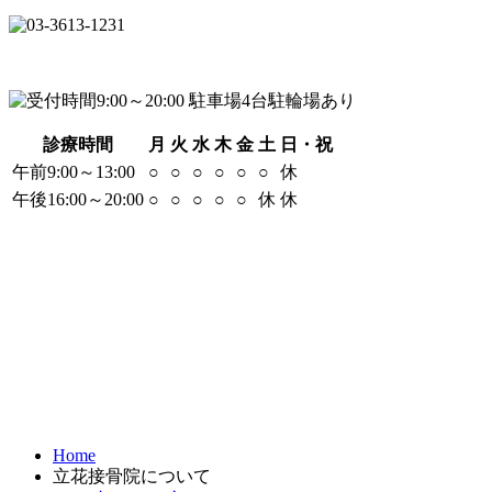
診療時間
月
火
水
木
金
土
日・祝
午前9:00～13:00
○
○
○
○
○
○
休
午後16:00～20:00
○
○
○
○
○
休
休
Home
立花接骨院について