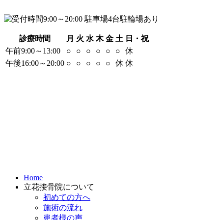
診療時間
月
火
水
木
金
土
日・祝
午前9:00～13:00
○
○
○
○
○
○
休
午後16:00～20:00
○
○
○
○
○
休
休
Home
立花接骨院について
初めての方へ
施術の流れ
患者様の声