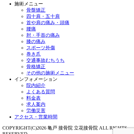
施術メニュー
骨盤矯正
四十肩・五十肩
首や肩の痛み・頭痛
腰痛
肘・手首の痛み
膝の痛み
スポーツ外傷
巻き爪
交通事故むちうち
骨格矯正
その他の施術メニュー
インフォメーション
院内紹介
よくある質問
料金表
求人案内
労働災害
アクセス・営業時間
COPYRIGHT(C)2026 亀戸 接骨院 立花接骨院 ALL RIGHTS
RESERVED.