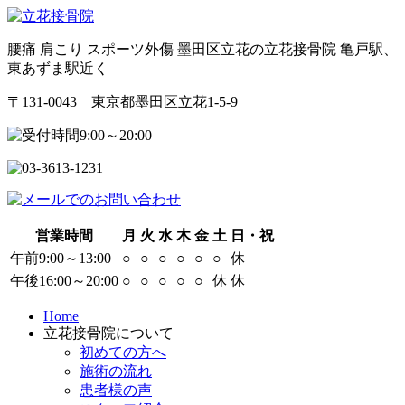
腰痛 肩こり スポーツ外傷 墨田区立花の立花接骨院 亀戸駅、
東あずま駅近く
〒131-0043 東京都墨田区立花1-5-9
営業時間
月
火
水
木
金
土
日・祝
午前9:00～13:00
○
○
○
○
○
○
休
午後16:00～20:00
○
○
○
○
○
休
休
Home
立花接骨院について
初めての方へ
施術の流れ
患者様の声