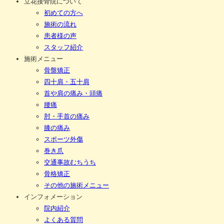
立花接骨院について
初めての方へ
施術の流れ
患者様の声
スタッフ紹介
施術メニュー
骨盤矯正
四十肩・五十肩
首や肩の痛み・頭痛
腰痛
肘・手首の痛み
膝の痛み
スポーツ外傷
巻き爪
交通事故むちうち
骨格矯正
その他の施術メニュー
インフォメーション
院内紹介
よくある質問