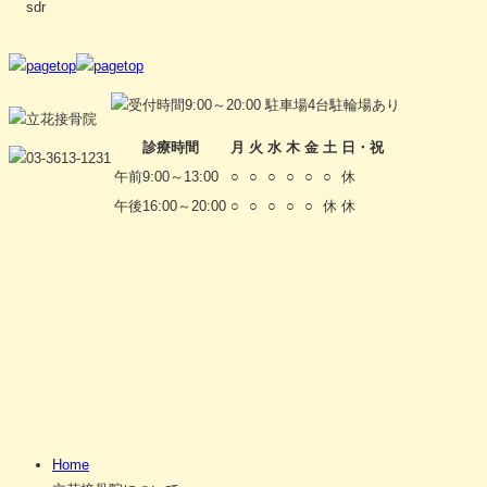
sdr
診療時間
月
火
水
木
金
土
日・祝
午前9:00～13:00
○
○
○
○
○
○
休
午後16:00～20:00
○
○
○
○
○
休
休
Home