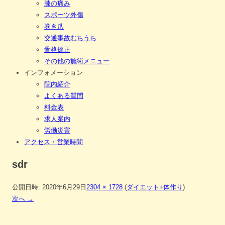
膝の痛み
スポーツ外傷
巻き爪
交通事故むちうち
骨格矯正
その他の施術メニュー
インフォメーション
院内紹介
よくある質問
料金表
求人案内
労働災害
アクセス・営業時間
sdr
公開日時:
2020年6月29日
2304 × 1728
(
ダイエット+体作り
)
次へ →