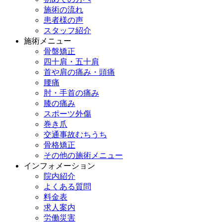
施術の流れ
患者様の声
スタッフ紹介
施術メニュー
骨盤矯正
四十肩・五十肩
首や肩の痛み・頭痛
腰痛
肘・手首の痛み
膝の痛み
スポーツ外傷
巻き爪
交通事故むちうち
骨格矯正
その他の施術メニュー
インフォメーション
院内紹介
よくある質問
料金表
求人案内
労働災害