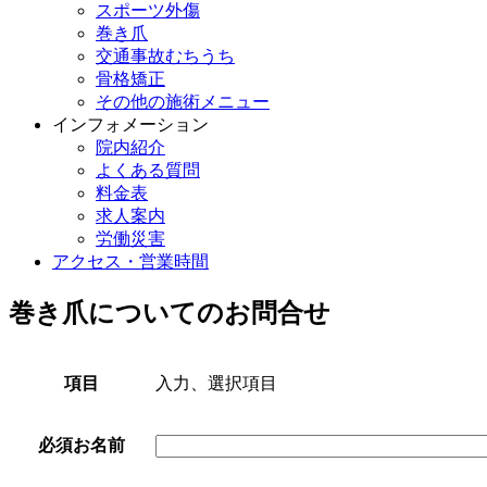
スポーツ外傷
巻き爪
交通事故むちうち
骨格矯正
その他の施術メニュー
インフォメーション
院内紹介
よくある質問
料金表
求人案内
労働災害
アクセス・営業時間
巻き爪についてのお問合せ
項目
入力、選択項目
必須
お名前