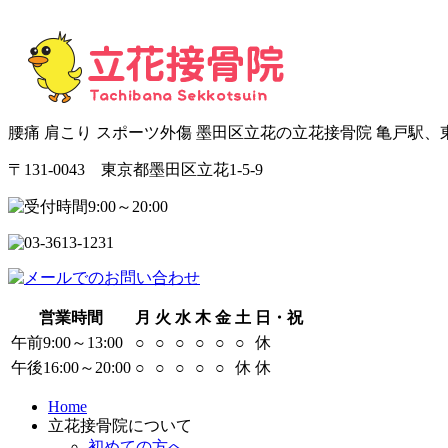
腰痛 肩こり スポーツ外傷 墨田区立花の立花接骨院 亀戸駅
〒131-0043 東京都墨田区立花1-5-9
営業時間
月
火
水
木
金
土
日・祝
午前9:00～13:00
○
○
○
○
○
○
休
午後16:00～20:00
○
○
○
○
○
休
休
Home
立花接骨院について
初めての方へ